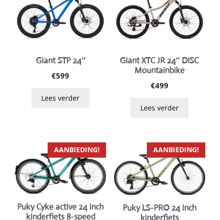
Giant STP 24″
Giant XTC JR 24″ DISC
Mountainbike
€
599
€
499
Lees verder
Lees verder
Dit
Dit
AANBIEDING!
AANBIEDING!
product
product
heeft
heeft
meerdere
meerdere
variaties.
variaties.
Puky Cyke active 24 inch
Puky LS-PRO 24 inch
Deze
Deze
kinderfiets 8-speed
kinderfiets