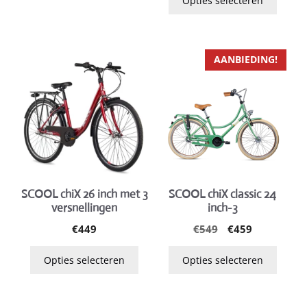
Opties selecteren
productpagina
productpagina
€399.
€359.
Dit
Dit
AANBIEDING!
product
product
heeft
heeft
meerdere
meerdere
variaties.
variaties.
Deze
Deze
optie
optie
kan
kan
gekozen
gekozen
SCOOL chiX 26 inch met 3
SCOOL chiX classic 24
versnellingen
inch-3
worden
worden
op
op
Oorspronkelijk
Huidige
€
449
€
549
€
459
prijs
prijs
de
de
was:
is:
Opties selecteren
Opties selecteren
productpagina
productpagina
€549.
€459.