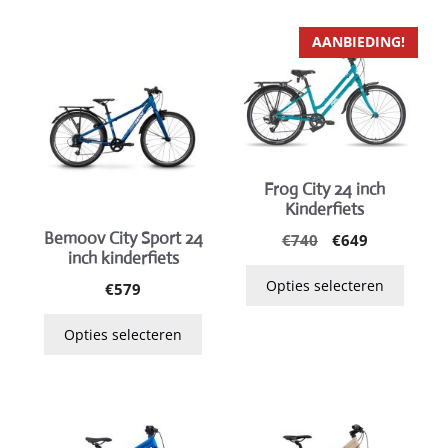
Dit
Dit
AANBIEDING!
product
product
heeft
heeft
meerdere
meerdere
variaties.
variaties.
Deze
Deze
optie
optie
Frog City 24 inch
Kinderfiets
kan
kan
gekozen
gekozen
Bemoov City Sport 24
Oorspronkelijk
Huidige
€
740
€
649
inch kinderfiets
prijs
prijs
worden
worden
was:
is:
Opties selecteren
op
op
€
579
€740.
€649.
de
de
Opties selecteren
productpagina
productpagina