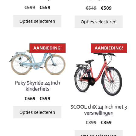
optie
optie
Oorspronkelijke
Huidige
€
599
€
559
Oorspronkelijk
Huidige
€
549
€
509
kan
kan
prijs
prijs
prijs
prijs
gekozen
gekozen
was:
is:
was:
is:
Opties selecteren
Opties selecteren
worden
worden
€599.
€559.
€549.
€509.
op
op
de
de
productpagina
productpagina
Dit
Dit
AANBIEDING!
AANBIEDING!
product
product
heeft
heeft
meerdere
meerdere
variaties.
variaties.
Puky Skyride 24 inch
Deze
Deze
kinderfiets
optie
optie
Prijsklasse:
€
569
-
€
599
kan
kan
€569
SCOOL chiX 24 inch met 3
gekozen
gekozen
tot
Opties selecteren
versnellingen
worden
worden
€599
Oorspronkelijk
Huidige
op
op
€
399
€
359
prijs
prijs
de
de
was:
is: