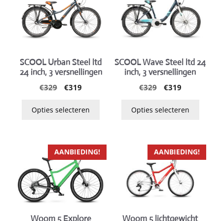
meerdere
meerdere
variaties.
variaties.
Deze
Deze
optie
optie
kan
kan
gekozen
gekozen
SCOOL Urban Steel ltd
SCOOL Wave Steel ltd 24
24 inch, 3 versnellingen
inch, 3 versnellingen
worden
worden
op
op
Oorspronkelijke
Huidige
Oorspronkelijk
Huidige
€
329
€
319
€
329
€
319
prijs
prijs
prijs
prijs
de
de
was:
is:
was:
is:
Opties selecteren
Opties selecteren
productpagina
productpagina
€329.
€319.
€329.
€319.
Dit
Dit
AANBIEDING!
AANBIEDING!
product
product
heeft
heeft
meerdere
meerdere
variaties.
variaties.
Deze
Deze
Woom 5 Explore
Woom 5 lichtgewicht