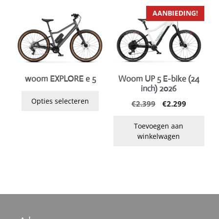
de
de
Dit
productpagina
productpagina
AANBIEDING!
product
heeft
meerdere
variaties.
Deze
woom EXPLORE e 5
Woom UP 5 E-bike (24
optie
inch) 2026
kan
Opties selecteren
Oorspronkelijk
Huidige
€
2.399
€
2.299
gekozen
prijs
prijs
worden
was:
is:
Toevoegen aan
op
€2.399.
€2.299.
winkelwagen
de
productpagina