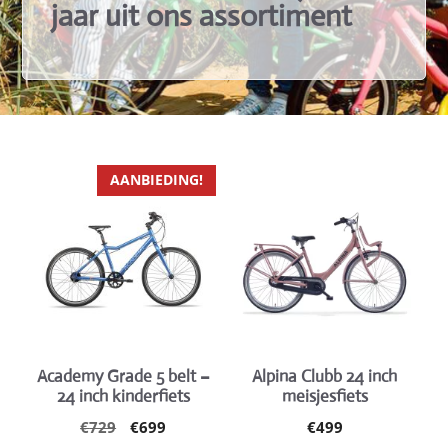
jaar uit ons assortiment
Dit
Dit
AANBIEDING!
product
product
heeft
heeft
meerdere
meerdere
variaties.
variaties.
Deze
Deze
optie
optie
kan
kan
gekozen
gekozen
Academy Grade 5 belt –
Alpina Clubb 24 inch
24 inch kinderfiets
meisjesfiets
worden
worden
op
op
Oorspronkelijke
Huidige
€
729
€
699
€
499
prijs
prijs