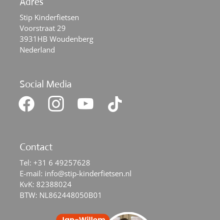
Adres
Stip Kinderfietsen
Voorstraat 29
3931HB Woudenberg
Nederland
Social Media
facebook
instagram
youtube
tiktok
Contact
Tel:
+31 6 49257628
E-mail:
info@stip-kinderfietsen.nl
KvK: 82388024
BTW: NL862448050B01