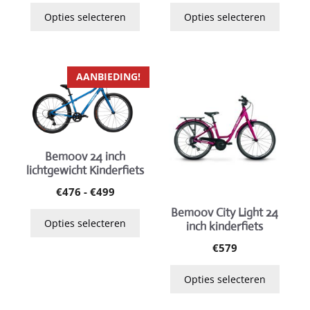
de
de
was:
is:
Opties selecteren
Opties selecteren
productpagina
productpagina
€729.
€699.
Dit
Dit
AANBIEDING!
product
product
heeft
heeft
meerdere
meerdere
variaties.
variaties.
Bemoov 24 inch
Deze
Deze
lichtgewicht Kinderfiets
optie
optie
Prijsklasse:
€
476
-
€
499
kan
kan
€476
gekozen
gekozen
Bemoov City Light 24
tot
Opties selecteren
inch kinderfiets
worden
worden
€499
op
op
€
579
de
de
Opties selecteren
productpagina
productpagina