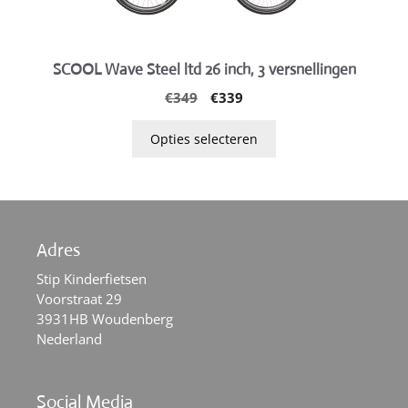
gekozen
worden
op
SCOOL Wave Steel ltd 26 inch, 3 versnellingen
de
Oorspronkelijke
Huidige
€
349
€
339
productpagina
prijs
prijs
was:
is:
Opties selecteren
€349.
€339.
Adres
Stip Kinderfietsen
Voorstraat 29
3931HB Woudenberg
Nederland
Social Media