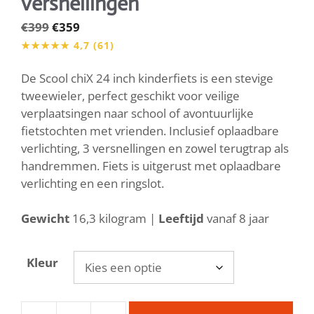
versnellingen
Oorspronkelijke
Huidige
€
399
€
359
prijs
prijs
was:
is:
De Scool chiX 24 inch kinderfiets is een stevige
€399.
€359.
tweewieler, perfect geschikt voor veilige
verplaatsingen naar school of avontuurlijke
fietstochten met vrienden. Inclusief oplaadbare
verlichting, 3 versnellingen en zowel terugtrap als
handremmen. Fiets is uitgerust met oplaadbare
verlichting en een ringslot.
Gewicht
16,3 kilogram |
Leeftijd
vanaf 8 jaar
Kleur