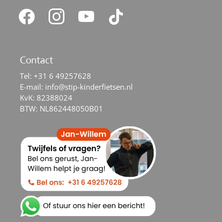
facebook
instagram
youtube
tiktok
Contact
Tel:
+31 6 49257628
E-mail:
info@stip-kinderfietsen.nl
KvK: 82388024
BTW: NL862448050B01