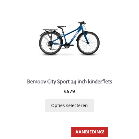
product
heeft
meerdere
variaties.
Deze
optie
kan
gekozen
worden
op
Bemoov City Sport 24 inch kinderfiets
de
€
579
productpagina
Opties selecteren
Dit
AANBIEDING!
product