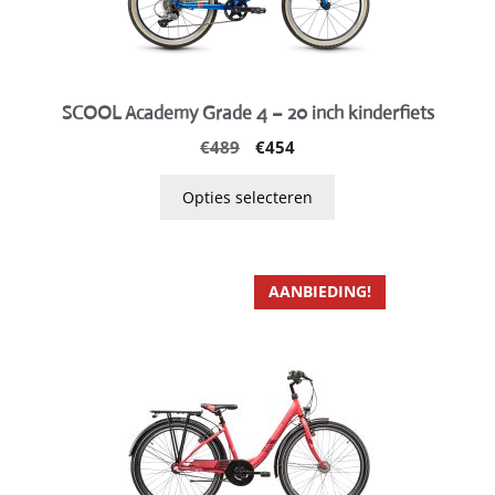
kan
gekozen
worden
op
SCOOL Academy Grade 4 – 20 inch kinderfiets
de
Oorspronkelijke
Huidige
€
489
€
454
productpagina
prijs
prijs
was:
is:
Opties selecteren
€489.
€454.
Dit
AANBIEDING!
product
heeft
meerdere
variaties.
Deze
optie
kan