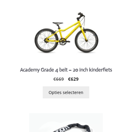
heeft
meerdere
variaties.
Deze
optie
kan
gekozen
worden
op
Academy Grade 4 belt – 20 inch kinderfiets
de
Oorspronkelijke
Huidige
€
669
€
629
productpagina
prijs
prijs
was:
is:
Opties selecteren
€669.
€629.