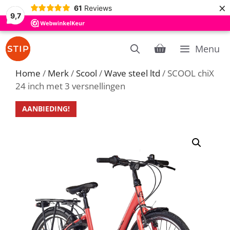
×
61
Reviews
9,7
Ga
Menu
naar
de
Home
/
Merk
/
Scool
/
Wave steel ltd
/ SCOOL chiX
inhoud
24 inch met 3 versnellingen
AANBIEDING!