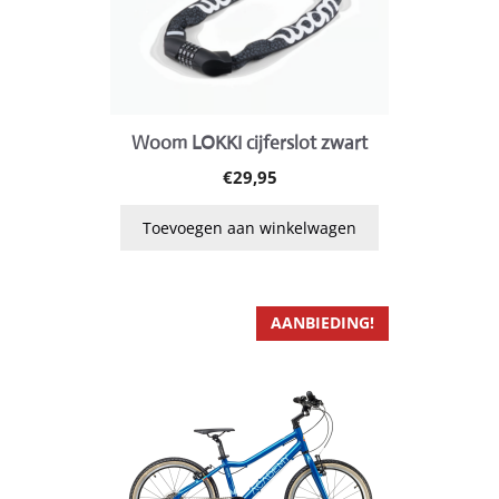
Woom LOKKI cijferslot zwart
€
29,95
Toevoegen aan winkelwagen
Dit
AANBIEDING!
product
heeft
meerdere
variaties.
Deze
optie