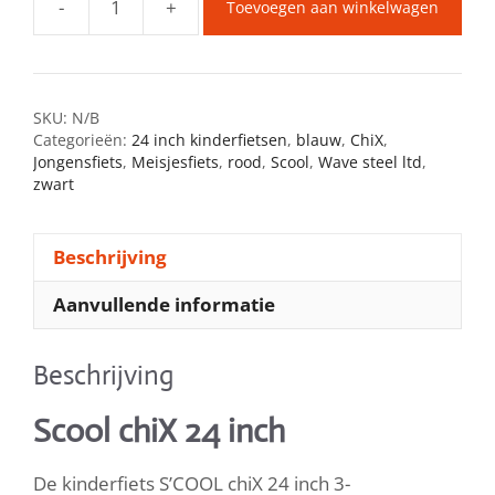
-
+
Toevoegen aan winkelwagen
SCOOL
chiX
24
inch
SKU:
N/B
met
Categorieën:
24 inch kinderfietsen
,
blauw
,
ChiX
,
3
Jongensfiets
,
Meisjesfiets
,
rood
,
Scool
,
Wave steel ltd
,
versnellingen
zwart
aantal
Beschrijving
Aanvullende informatie
Beschrijving
Scool chiX 24 inch
De kinderfiets S’COOL chiX 24 inch 3-