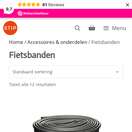
×
61
Reviews
9,7
Ga
Menu
naar
de
Home
/
Accessoires & onderdelen
/ Fietsbanden
inhoud
Fietsbanden
Toont alle 12 resultaten