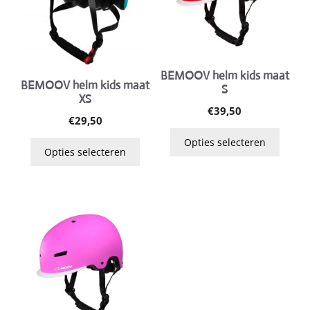
variaties.
variaties.
Deze
Deze
optie
optie
kan
kan
gekozen
gekozen
BEMOOV helm kids maat
BEMOOV helm kids maat
S
worden
worden
XS
op
op
€
39,50
€
29,50
de
de
Opties selecteren
productpagina
productpagina
Opties selecteren
Dit
product
heeft
meerdere
variaties.
Deze