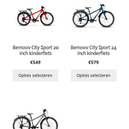
heeft
heeft
meerdere
meerdere
variaties.
variaties.
Deze
Deze
optie
optie
kan
kan
gekozen
gekozen
Bemoov City Sport 20
Bemoov City Sport 24
inch kinderfiets
inch kinderfiets
worden
worden
op
op
€
549
€
579
de
de
Opties selecteren
Opties selecteren
productpagina
productpagina
Dit
product
heeft
meerdere
variaties.