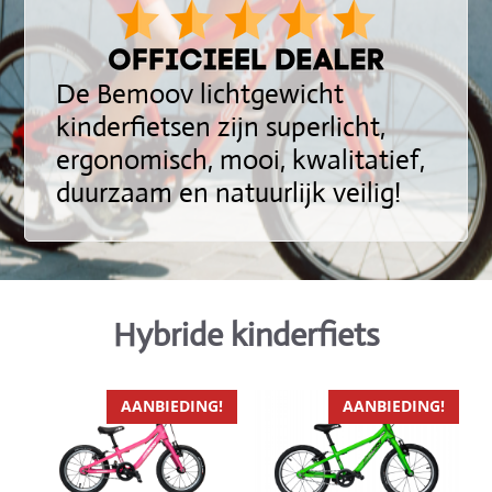
De Bemoov lichtgewicht
kinderfietsen zijn superlicht,
ergonomisch, mooi, kwalitatief,
duurzaam en natuurlijk veilig!
Hybride kinderfiets
Dit
Dit
AANBIEDING!
AANBIEDING!
product
product
heeft
heeft
meerdere
meerdere