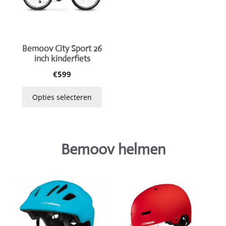
Deze
optie
kan
gekozen
Bemoov City Sport 26
inch kinderfiets
worden
op
€
599
de
Opties selecteren
productpagina
Bemoov helmen
Dit
Dit
product
product
heeft
heeft
meerdere
meerdere