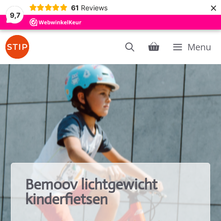
×
61
Reviews
9,7
Ga
Menu
naar
de
inhoud
Bemoov lichtgewicht
kinderfietsen