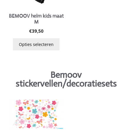
optie
kan
gekozen
BEMOOV helm kids maat
M
worden
op
€
39,50
de
Opties selecteren
productpagina
Bemoov
stickervellen/decoratiesets
Dit
product
heeft
meerdere
variaties.