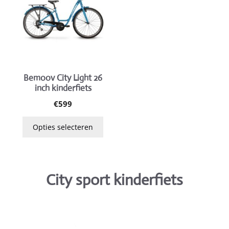
heeft
meerdere
variaties.
Deze
optie
kan
gekozen
Bemoov City Light 26
inch kinderfiets
worden
op
€
599
de
Opties selecteren
productpagina
City sport kinderfiets
Dit
Dit
product
product