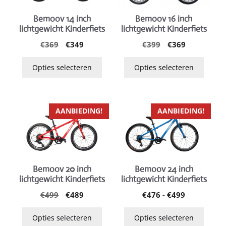
variaties.
variaties.
Bemoov 14 inch
Bemoov 16 inch
Deze
Deze
lichtgewicht Kinderfiets
lichtgewicht Kinderfiets
optie
optie
Oorspronkelijke
Huidige
Oorspronkelijk
Huidige
€
369
€
349
€
399
€
369
kan
kan
prijs
prijs
prijs
prijs
gekozen
gekozen
was:
is:
was:
is:
Opties selecteren
Opties selecteren
worden
worden
€369.
€349.
€399.
€369.
op
op
de
de
Dit
Dit
productpagina
productpagina
AANBIEDING!
AANBIEDING!
product
product
heeft
heeft
meerdere
meerdere
variaties.
variaties.
Bemoov 20 inch
Bemoov 24 inch
Deze
Deze
lichtgewicht Kinderfiets
lichtgewicht Kinderfiets
optie
optie
Oorspronkelijke
Huidige
Prijsklasse
€
499
€
489
€
476
-
€
499
kan
kan
prijs
prijs
€476
gekozen
gekozen
was:
is:
tot
Opties selecteren
Opties selecteren
worden
worden
€499.
€489.
€499