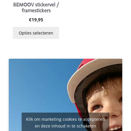
BEMOOV stickervel /
Deze
framestickers
optie
€
19,95
kan
gekozen
Opties selecteren
worden
op
de
productpagina
Klik om marketing cookies te accepteren
en deze inhoud in te schakelen