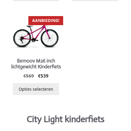
op
op
de
de
Dit
productpagina
productpagina
AANBIEDING!
product
heeft
meerdere
variaties.
Deze
Bemoov M26 inch
optie
lichtgewicht Kinderfiets
kan
Oorspronkelijke
Huidige
€
569
€
539
gekozen
prijs
prijs
worden
was:
is:
Opties selecteren
op
€569.
€539.
de
productpagina
City Light kinderfiets