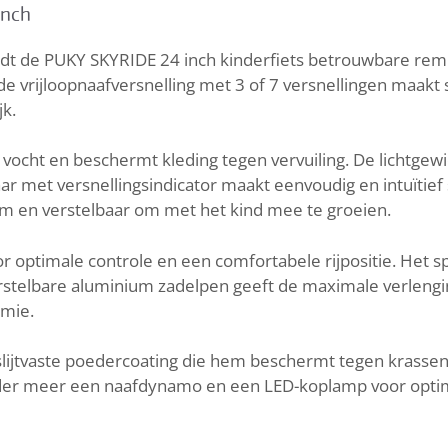
inch
a
r
edt de PUKY SKYRIDE 24 inch kinderfiets betrouwbare remk
t
e vrijloopnaafversnelling met 3 of 7 versnellingen maakt
k.
 vocht en beschermt kleding tegen vervuiling. De lichtge
aar met versnellingsindicator maakt eenvoudig en intuïtie
am en verstelbaar om met het kind mee te groeien.
r optimale controle en een comfortabele rijpositie. Het spe
stelbare aluminium zadelpen geeft de maximale verlenging
omie.
slijtvaste poedercoating die hem beschermt tegen krassen
er meer een naafdynamo en een LED-koplamp voor optimaal