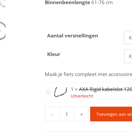
Binnenbeenlengte
61-76 cm
Aantal versnellingen
Kleur
Maak je fiets compleet met accessoir
1
×
AXA Rigid kabelslot 1
A
Uitverkocht
X
A
-
+
R
Toevoegen aan w
Puky
i
Skyride
g