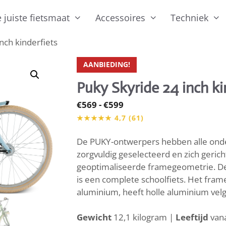
 juiste fietsmaat
Accessoires
Techniek
nch kinderfiets
AANBIEDING!
Puky Skyride 24 inch ki
Prijsklasse:
€
569
-
€
599
€569
tot
De PUKY-ontwerpers hebben alle onder
€599
zorgvuldig geselecteerd en zich geri
geoptimaliseerde framegeometrie. Dez
is een complete schoolfiets. Het frame
aluminium, heeft holle aluminium velg
Gewicht
12,1 kilogram |
Leeftijd
vana