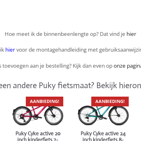
Hoe meet ik de binnenbeenlengte op? Dat vind je
hier
lik
hier
voor de montagehandleiding met gebruiksaanwijzi
 toevoegen aan je bestelling? Kijk dan even op
onze pagin
een andere Puky fietsmaat? Bekijk hieron
Dit
Dit
AANBIEDING!
AANBIEDING!
product
product
heeft
heeft
meerdere
meerdere
variaties.
variaties.
Puky Cyke active 24
Puky Cyke active 20
Deze
Deze
inch kinderfiets 8-
inch kinderfiets 7-