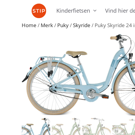
Ga
Kinderfietsen
Vind hier de
naar
de
Home
/
Merk
/
Puky
/
Skyride
/ Puky Skyride 24 i
inhoud