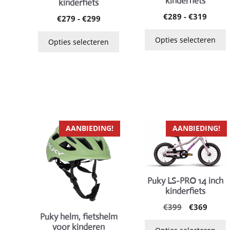
kinderfiets
kinderfiets
optie
optie
Prijsk
€
289
-
€
319
Prijsklasse:
€
279
-
€
299
kan
kan
€289
€279
gekozen
gekozen
tot
tot
Opties selecteren
Opties selecteren
worden
worden
€319
€299
op
op
de
de
productpagina
productpagina
Dit
Dit
AANBIEDING!
AANBIEDING!
product
product
heeft
heeft
meerdere
meerdere
variaties.
variaties.
Puky LS-PRO 14 inch
Deze
Deze
kinderfiets
optie
optie
Oorspronke
Huidi
€
399
€
369
kan
kan
Puky helm, fietshelm
prijs
prijs
voor kinderen
was:
is:
gekozen
gekozen