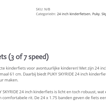
24
i
inch
d
SKU:
N/B
kinderfiets
Categorieën:
24 inch kinderfietsen
,
Puky
,
Sk
k
aantal
a
b
e
l
s
l
ts (3 of 7 speed)
o
t
e kinderfiets voor avontuurlijke kinderen! Met zijn 24 inch
1
maal 61 cm. Daarbij biedt PUKY SKYRIDE 24 inch kinderfie
2
uur maken.
0
c
KYRIDE 24 inch kinderfiets is licht en toch robuust, wat
m
en comfortabele rit. De 24 x 1.75 banden geven de fiets een
Z
w