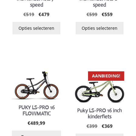
speed
speed
optie
optie
lasse:
kan
kan
Oorspronkelijk
Huidige
Oorspronkelijke
Huidige
€
599
€
559
€
519
€
479
prijs
prijs
prijs
prijs
gekozen
gekozen
was:
is:
was:
is:
Opties selecteren
Opties selecteren
worden
worden
€599.
€559.
€519.
€479.
op
op
de
de
productpagina
productpagina
Dit
AANBIEDING!
product
heeft
meerdere
variaties.
PUKY LS-PRO 16
Puky LS-PRO 16 inch
Deze
FLOWMATIC
kinderfiets
optie
lijke
ge
€
489,99
Oorspronkelijk
Huidige
€
399
€
369
kan
prijs
prijs
gekozen