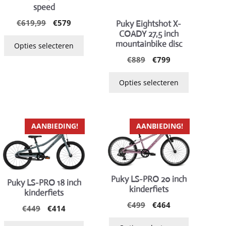
speed
optie
optie
kan
kan
Oorspronkelijke
Huidige
€
619,99
€
579
e
Puky Eightshot X-
prijs
prijs
COADY 27,5 inch
gekozen
gekozen
was:
is:
mountainbike disc
Opties selecteren
worden
worden
€619,99.
€579.
Oorspronkelijke
Huidige
€
889
€
799
op
op
prijs
prijs
de
de
was:
is:
Opties selecteren
productpagina
productpagina
€889.
€799.
Dit
Dit
AANBIEDING!
AANBIEDING!
product
product
heeft
heeft
meerdere
meerdere
variaties.
variaties.
Puky LS-PRO 20 inch
Puky LS-PRO 18 inch
Deze
Deze
kinderfiets
kinderfiets
optie
optie
Oorspronkelijke
Huidige
€
499
€
464
Oorspronkelijke
Huidige
€
449
€
414
e
kan
kan
prijs
prijs
prijs
prijs
gekozen
gekozen
was:
is: