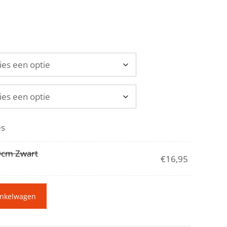
es
20cm Zwart
€
16,95
inkelwagen