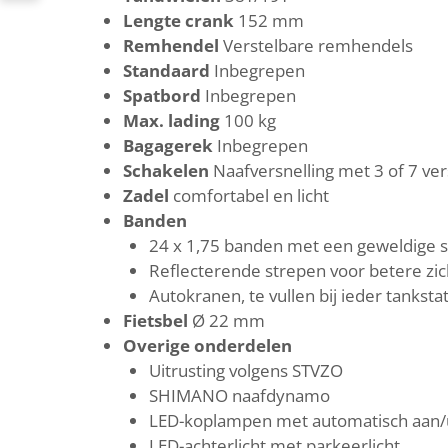
Lengte crank
152 mm
Remhendel
Verstelbare remhendels
Standaard
Inbegrepen
Spatbord
Inbegrepen
Max. lading
100 kg
Bagagerek
Inbegrepen
Schakelen
Naafversnelling met 3 of 7 ver
Zadel
comfortabel en licht
Banden
24 x 1,75 banden met een geweldige s
Reflecterende strepen voor betere zi
Autokranen, te vullen bij ieder tanksta
Fietsbel
Ø 22 mm
Overige onderdelen
Uitrusting volgens STVZO
SHIMANO naafdynamo
LED-koplampen met automatisch aan/
LED-achterlicht met parkeerlicht