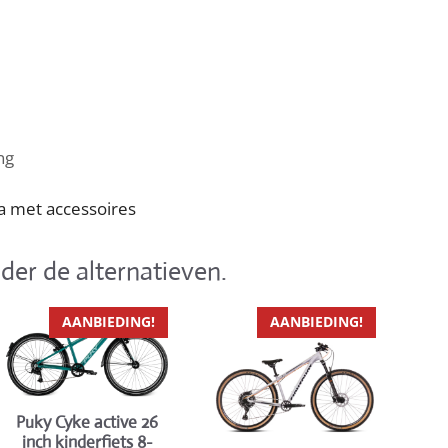
ng
a met accessoires
der de alternatieven.
Dit
Dit
AANBIEDING!
AANBIEDING!
product
product
heeft
heeft
meerdere
meerdere
variaties.
variaties.
Puky Cyke active 26
Deze
Deze
inch kinderfiets 8-