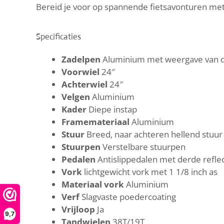
Bereid je voor op spannende fietsavonturen met
Specificaties
Zadelpen
Aluminium met weergave van d
Voorwiel
24″
Achterwiel
24″
Velgen
Aluminium
Kader
Diepe instap
Framemateriaal
Aluminium
Stuur
Breed, naar achteren hellend stuur
Stuurpen
Verstelbare stuurpen
Pedalen
Antislippedalen met derde refle
Vork
lichtgewicht vork met 1 1/8 inch as
Materiaal vork
Aluminium
Verf
Slagvaste poedercoating
Vrijloop
Ja
9,7
Tandwielen
38T/19T