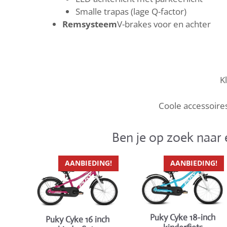
Smalle trapas (lage Q-factor)
Remsysteem
V-brakes voor en achter
K
Coole accessoires
Ben je op zoek naar 
Dit
Dit
AANBIEDING!
AANBIEDING!
product
product
heeft
heeft
meerdere
meerdere
variaties.
variaties.
Puky Cyke 18-inch
Puky Cyke 16 inch
Deze
Deze