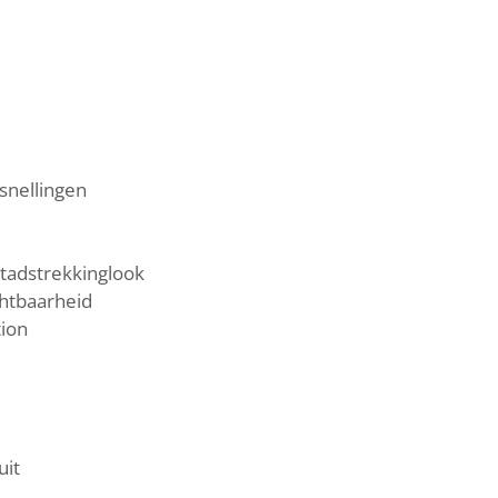
snellingen
tadstrekkinglook
chtbaarheid
tion
uit