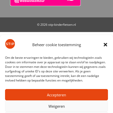
© 2026 stip-kinderfietsen.nl
De waardering van stip-kinderfietsen.nl bij
WebwinkelKeur Reviews
is 9.7/10 gebaseerd op 61
Beheer cookie toestemming
reviews.
Om de beste ervaringen te bieden, gebruiken wij technologieën zoals
cookies om informatie over je apparaat op te slaan en/of te raadplegen.
Door in te stemmen met deze technologieën kunnen wij gegevens zoals
surfgedrag of unieke ID's op deze site verwerken. Als je geen
toestemming geeft of uw toestemming intrekt, kan dit een nadelige
invloed hebben op bepaalde functies en mogelijkheden.
Accepteren
Weigeren