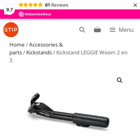
×
61
Reviews
9,7
Skip
Menu
to
content
Home
/
Accessories &
parts
/
Kickstands
/ Kickstand LEGGIE Woom 2 en
3