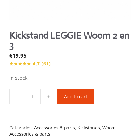
Kickstand LEGGIE Woom 2 en
3
€
19,95
In stock
-
+
Add to cart
Kickstand
LEGGIE
Woom
2
Categories:
Accessories & parts
,
Kickstands
,
Woom
en
Accessories & parts
3