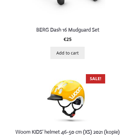
BERG Dash 16 Mudguard Set
€
25
Add to cart
This
SALE!
product
has
multiple
variants.
The
options
may
Woom KIDS’ helmet 46-50 cm (XS) 2021 (kopie)