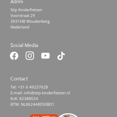
Adres
Stip Kinderfietsen
Voorstraat 29
3931HB Woudenberg
Nederland
Social Media
facebook
instagram
youtube
tiktok
Contact
Tel:
+31 6 49257628
E-mail:
info@stip-kinderfietsen.nl
KvK: 82388024
BTW: NL862448050B01