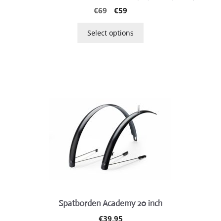
be
Original
Current
€
69
€
59
chosen
price
price
on
was:
is:
Select options
the
€69.
€59.
product
page
Spatborden Academy 20 inch
€
39,95