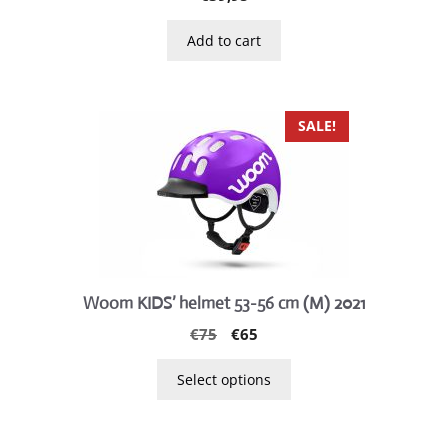
Add to cart
This
SALE!
product
has
multiple
variants.
The
options
may
Woom KIDS’ helmet 53-56 cm (M) 2021
be
Original
Current
€
75
€
65
chosen
price
price
on
was:
is:
Select options
the
€75.
€65.
product
page