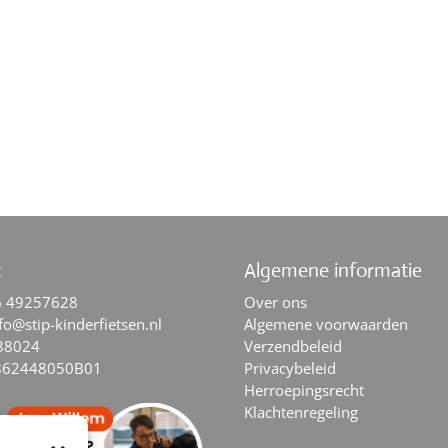
t
Algemene informatie
6 49257628
Over ons
fo@stip-kinderfietsen.nl
Algemene voorwaarden
88024
Verzendbeleid
862448050B01
Privacybeleid
Herroepingsrecht
Klachtenregeling