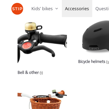
Skip
Kids’ bikes
Accessories
Quest
to
content
Bicycle helmets
(5
Bell & other
(1)