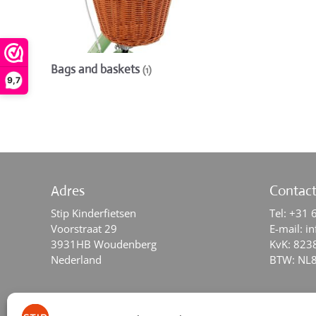
Bags and baskets
(1)
9,7
Adres
Contac
Stip Kinderfietsen
Tel:
+31 
Voorstraat 29
E-mail:
in
3931HB Woudenberg
KvK: 823
Nederland
BTW: NL
Social Media