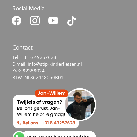
Social Media
facebook
instagram
youtube
tiktok
Contact
Tel:
+31 6 49257628
E-mail:
info@stip-kinderfietsen.nl
KvK: 82388024
BTW: NL862448050B01