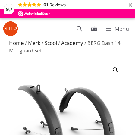
×
61
Reviews
9,7
Ga
Menu
naar
de
Home
/
Merk
/
Scool
/
Academy
/ BERG Dash 14
inhoud
Mudguard Set