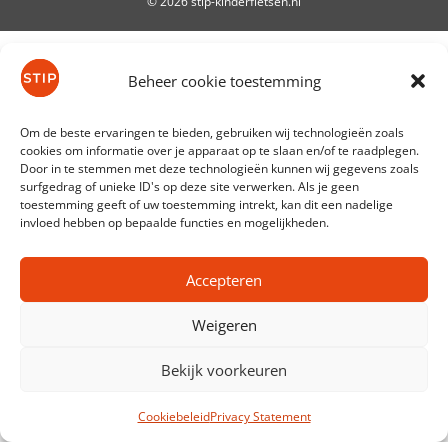
© 2026 stip-kinderfietsen.nl
De waardering van stip-kinderfietsen.nl bij
WebwinkelKeur Reviews
is 9.7/10 gebaseerd op 61
Beheer cookie toestemming
reviews.
Om de beste ervaringen te bieden, gebruiken wij technologieën zoals
cookies om informatie over je apparaat op te slaan en/of te raadplegen.
Door in te stemmen met deze technologieën kunnen wij gegevens zoals
surfgedrag of unieke ID's op deze site verwerken. Als je geen
toestemming geeft of uw toestemming intrekt, kan dit een nadelige
invloed hebben op bepaalde functies en mogelijkheden.
Accepteren
Weigeren
Bekijk voorkeuren
Item toegevoegd aan winkelwagen.
Afrekenen
0 items -
€
0,00
Cookiebeleid
Privacy Statement