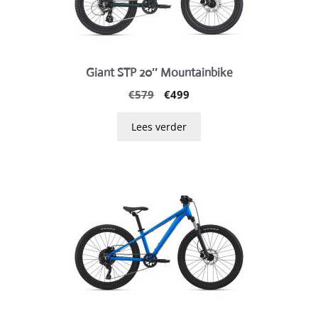
Giant STP 20″ Mountainbike
Oorspronkelijke
Huidige
€
579
€
499
prijs
prijs
was:
is:
Lees verder
€579.
€499.