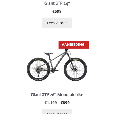
Giant STP 24″
€
599
Lees verder
AANBIEDING!
Giant STP 26″ Mountainbike
Oorspronkelijke
Huidige
€
1.199
€
899
prijs
prijs
was:
is: