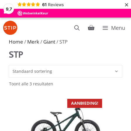
×
61
Reviews
9,7
Ga
Menu
naar
de
Home
/
Merk
/
Giant
/ STP
inhoud
STP
Toont alle 3 resultaten
AANBIEDING!