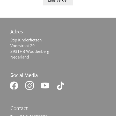
Lees verder
€1.199.
€899.
Adres
Stip Kinderfietsen
Voorstraat 29
3931HB Woudenberg
Nederland
Social Media
facebook
instagram
youtube
tiktok
Contact