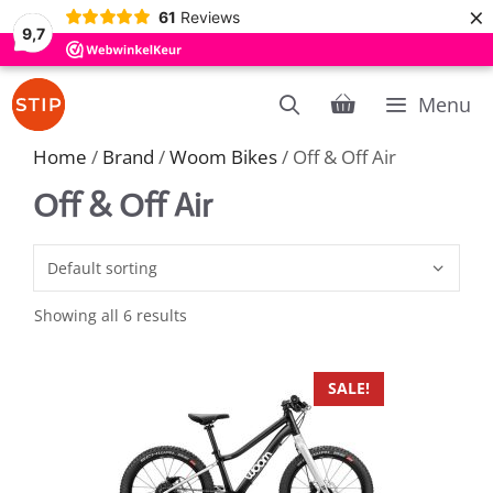
×
61
Reviews
9,7
Skip
Menu
to
content
Home
/
Brand
/
Woom Bikes
/ Off & Off Air
Off & Off Air
Showing all 6 results
This
SALE!
product
has
multiple