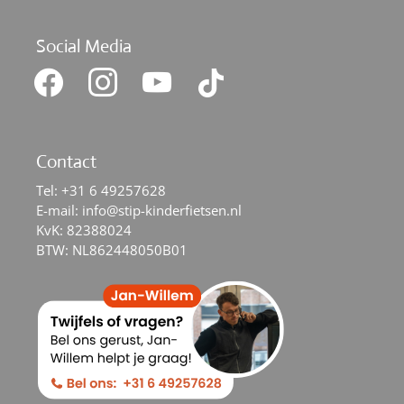
Social Media
facebook
instagram
youtube
tiktok
Contact
Tel:
+31 6 49257628
E-mail:
info@stip-kinderfietsen.nl
KvK: 82388024
BTW: NL862448050B01