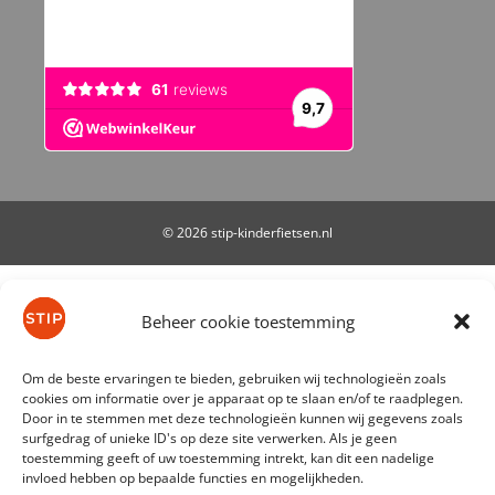
© 2026 stip-kinderfietsen.nl
De waardering van stip-kinderfietsen.nl bij
WebwinkelKeur Reviews
is 9.7/10 gebaseerd op 61
Beheer cookie toestemming
reviews.
Om de beste ervaringen te bieden, gebruiken wij technologieën zoals
cookies om informatie over je apparaat op te slaan en/of te raadplegen.
Door in te stemmen met deze technologieën kunnen wij gegevens zoals
surfgedrag of unieke ID's op deze site verwerken. Als je geen
toestemming geeft of uw toestemming intrekt, kan dit een nadelige
invloed hebben op bepaalde functies en mogelijkheden.