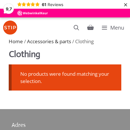
×
61
Reviews
9,7
Skip
Menu
to
content
Home
/
Accessories & parts
/ Clothing
Clothing
No products were found matching your
selection.
Adres