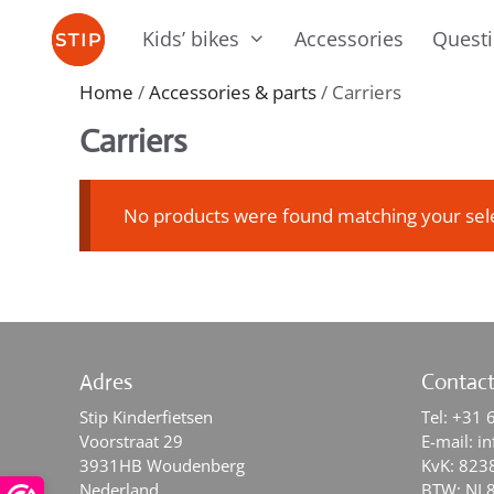
Skip
Kids’ bikes
Accessories
Quest
to
content
Home
/
Accessories & parts
/ Carriers
Carriers
No products were found matching your sele
Adres
Contac
Stip Kinderfietsen
Tel:
+31 
Voorstraat 29
E-mail:
in
3931HB Woudenberg
KvK: 823
Nederland
BTW: NL