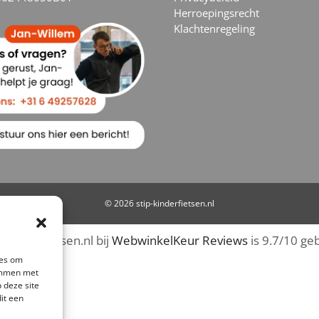
Herroepingsrecht
Klachtenregeling
© 2026 stip-kinderfietsen.nl
-kinderfietsen.nl bij
WebwinkelKeur Reviews
is 9.7/10 ge
ies om
temmen met
 deze site
it een