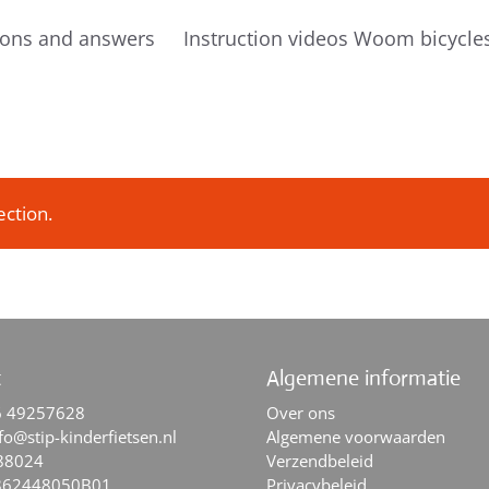
ions and answers
Instruction videos Woom bicycle
ction.
t
Algemene informatie
6 49257628
Over ons
fo@stip-kinderfietsen.nl
Algemene voorwaarden
88024
Verzendbeleid
862448050B01
Privacybeleid