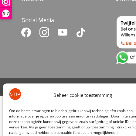
9,7
Social Media
facebook
instagram
youtube
tiktok
Beheer cookie toestemming
De waardering van stip
Om de beste ervaringen te bieden, gebruiken wij technologieën zoals cook
informatie over je apparaat op te slaan en/of te raadplegen. Door in te s
deze technologieën kunnen wij gegevens zoals surfgedrag of unieke ID's op
verwerken. Als je geen toestemming geeft of uw toestemming intrekt, kan d
nadelige invloed hebben op bepaalde functies en mogelijkheden.