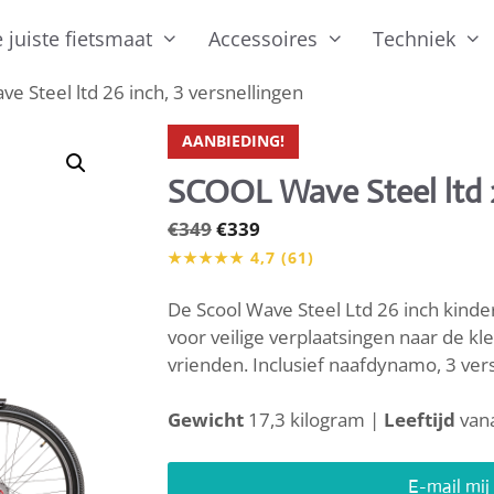
 juiste fietsmaat
Accessoires
Techniek
e Steel ltd 26 inch, 3 versnellingen
AANBIEDING!
SCOOL Wave Steel ltd 2
Oorspronkelijke
Huidige
€
349
€
339
prijs
prijs
was:
is:
De Scool Wave Steel Ltd 26 inch kinder
€349.
€339.
voor veilige verplaatsingen naar de kl
vrienden. Inclusief naafdynamo, 3 ve
Gewicht
17,3 kilogram |
Leeftijd
vana
E-mail mi