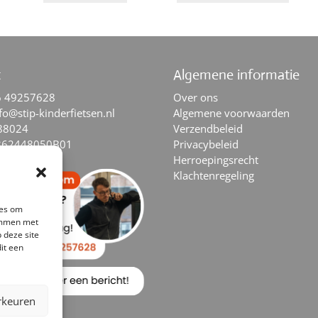
t
Algemene informatie
6 49257628
Over ons
fo@stip-kinderfietsen.nl
Algemene voorwaarden
88024
Verzendbeleid
862448050B01
Privacybeleid
Herroepingsrecht
Klachtenregeling
ies om
temmen met
 deze site
it een
rkeuren