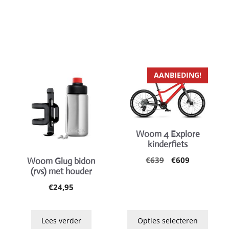
Dit
AANBIEDING!
product
heeft
meerdere
variaties.
Woom 4 Explore
Deze
kinderfiets
optie
Oorspronkelij
Huidige
€
639
€
609
Woom Glug bidon
kan
prijs
prijs
(rvs) met houder
gekozen
was:
is:
€
24,95
worden
€639.
€609.
lijke
ge
op
de
Lees verder
Opties selecteren
productpagina