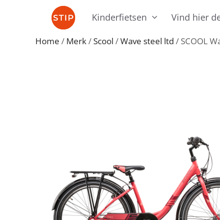
Ga
Kinderfietsen
Vind hier de
naar
de
Home
/
Merk
/
Scool
/
Wave steel ltd
/ SCOOL Wav
inhoud