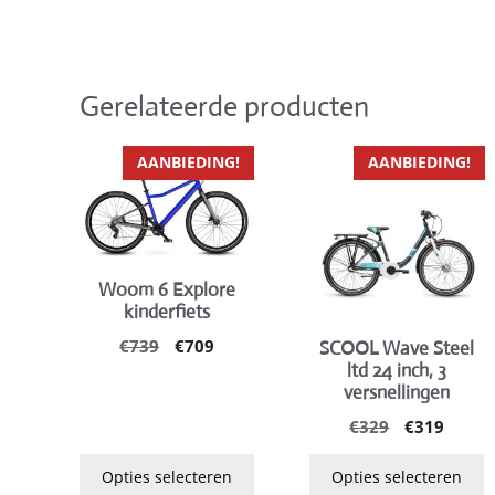
Gerelateerde producten
Dit
Dit
AANBIEDING!
AANBIEDING!
product
product
heeft
heeft
meerdere
meerdere
variaties.
variaties.
Woom 6 Explore
Deze
Deze
kinderfiets
optie
optie
Oorspronkelijke
Huidige
€
739
€
709
SCOOL Wave Steel
kan
kan
prijs
prijs
ltd 24 inch, 3
gekozen
gekozen
was:
is:
versnellingen
worden
worden
€739.
€709.
Oorspronke
Huidi
€
329
€
319
op
op
prijs
prijs
de
de
was:
is:
Opties selecteren
Opties selecteren
productpagina
productpagina
€329.
€319.