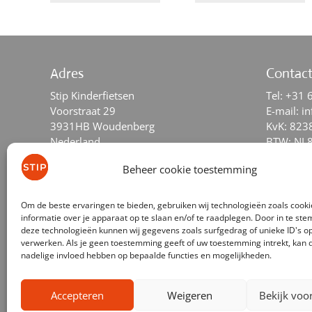
Adres
Contac
Stip Kinderfietsen
Tel:
+31 
Voorstraat 29
E-mail:
in
3931HB Woudenberg
KvK: 823
Nederland
BTW: NL
Beheer cookie toestemming
Social Media
Om de beste ervaringen te bieden, gebruiken wij technologieën zoals cook
facebook
instagram
youtube
tiktok
informatie over je apparaat op te slaan en/of te raadplegen. Door in te s
deze technologieën kunnen wij gegevens zoals surfgedrag of unieke ID's op
verwerken. Als je geen toestemming geeft of uw toestemming intrekt, kan d
nadelige invloed hebben op bepaalde functies en mogelijkheden.
Accepteren
Weigeren
Bekijk voo