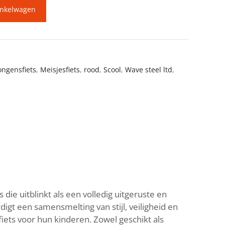
inkelwagen
ongensfiets
,
Meisjesfiets
,
rood
,
Scool
,
Wave steel ltd
,
 die uitblinkt als een volledig uitgeruste en
igt een samensmelting van stijl, veiligheid en
iets voor hun kinderen. Zowel geschikt als