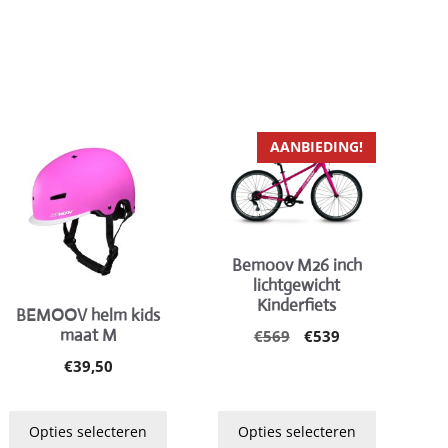
Dit
Dit
AANBIEDING!
product
product
heeft
heeft
meerdere
meerdere
variaties.
variaties.
Bemoov M26 inch
Deze
Deze
lichtgewicht
optie
optie
Kinderfiets
ke
BEMOOV helm kids
kan
kan
maat M
Oorspronkelijke
Huidige
€
569
€
539
gekozen
gekozen
prijs
prijs
€
39,50
worden
worden
was:
is:
op
op
€569.
€539.
de
de
Opties selecteren
Opties selecteren
productpagina
productpagina