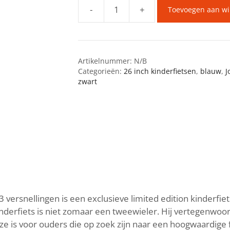
-
+
Toevoegen aan w
SCOOL
Wave
Steel
ltd
Artikelnummer:
N/B
26
Categorieën:
26 inch kinderfietsen
,
blauw
,
J
inch,
zwart
3
versnellingen
aantal
versnellingen is een exclusieve limited edition kinderfiets
derfiets is niet zomaar een tweewieler. Hij vertegenwoord
e is voor ouders die op zoek zijn naar een hoogwaardige f