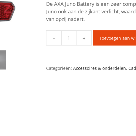
De AXA Juno Battery is een zeer compa
Juno ook aan de zijkant verlicht, waar
van opzij nadert.
-
+
Toevoegen aan w
Axa
verlichtingsset
NOX
Sport
Categorieën:
Accessoires & onderdelen
,
Cad
&
Juno
Battery
aantal