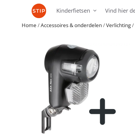
Ga
Kinderfietsen
Vind hier de
naar
de
Home
/
Accessoires & onderdelen
/
Verlichting
/
inhoud