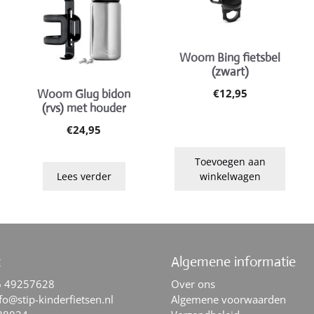
Woom Bing fietsbel
(zwart)
€
12,95
Woom Glug bidon
(rvs) met houder
€
24,95
Toevoegen aan
Lees verder
winkelwagen
t
Algemene informatie
6 49257628
Over ons
fo@stip-kinderfietsen.nl
Algemene voorwaarden