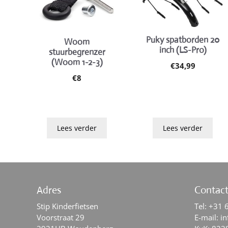
Puky spatborden 20
Woom
inch (LS-Pro)
stuurbegrenzer
(Woom 1-2-3)
€
34,99
€
8
Lees verder
Lees verder
Adres
Contac
Stip Kinderfietsen
Tel:
+31 
Voorstraat 29
E-mail:
in