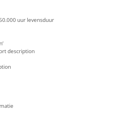
 50.000 uur levensduur
n’
rt description
ption
rmatie