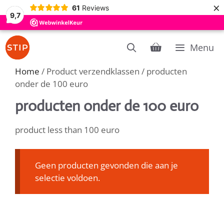
×
61
Reviews
9,7
Ga
Menu
naar
de
Home
/ Product verzendklassen / producten
inhoud
onder de 100 euro
producten onder de 100 euro
product less than 100 euro
Geen producten gevonden die aan je
selectie voldoen.