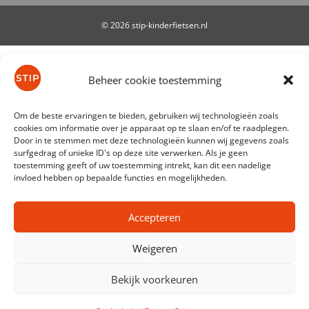
© 2026 stip-kinderfietsen.nl
De waardering van stip-kinderfietsen.nl bij
WebwinkelKeur Reviews
is 9.7/10 gebaseerd op 61
Beheer cookie toestemming
reviews.
Om de beste ervaringen te bieden, gebruiken wij technologieën zoals
cookies om informatie over je apparaat op te slaan en/of te raadplegen.
Door in te stemmen met deze technologieën kunnen wij gegevens zoals
surfgedrag of unieke ID's op deze site verwerken. Als je geen
toestemming geeft of uw toestemming intrekt, kan dit een nadelige
invloed hebben op bepaalde functies en mogelijkheden.
Accepteren
Weigeren
Bekijk voorkeuren
Produkt zum Warenkorb hinzugefügt.
Zur Kasse
0 Artikel -
€
0,00