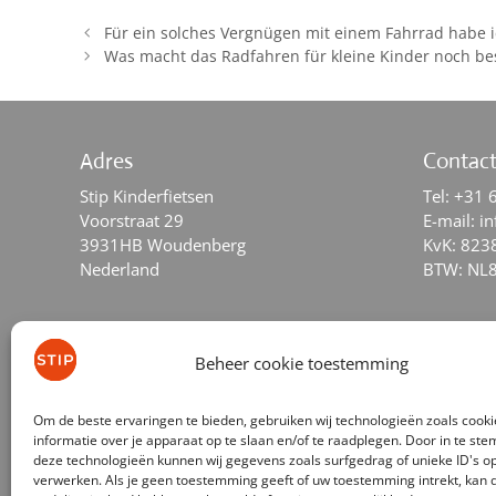
Für ein solches Vergnügen mit einem Fahrrad habe 
Was macht das Radfahren für kleine Kinder noch be
Adres
Contac
Stip Kinderfietsen
Tel:
+31 
Voorstraat 29
E-mail:
in
3931HB Woudenberg
KvK: 823
Nederland
BTW: NL
Social Media
Beheer cookie toestemming
facebook
instagram
youtube
tiktok
Om de beste ervaringen te bieden, gebruiken wij technologieën zoals cook
informatie over je apparaat op te slaan en/of te raadplegen. Door in te s
deze technologieën kunnen wij gegevens zoals surfgedrag of unieke ID's op
verwerken. Als je geen toestemming geeft of uw toestemming intrekt, kan d