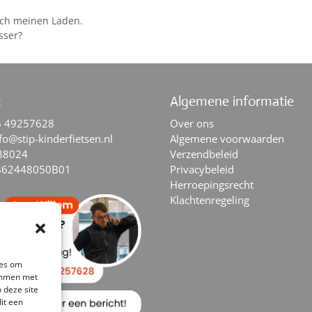
ich meinen Laden.
sser?
t
Algemene informatie
6 49257628
Over ons
fo@stip-kinderfietsen.nl
Algemene voorwaarden
88024
Verzendbeleid
862448050B01
Privacybeleid
Herroepingsrecht
Klachtenregeling
ies om
temmen met
 deze site
it een