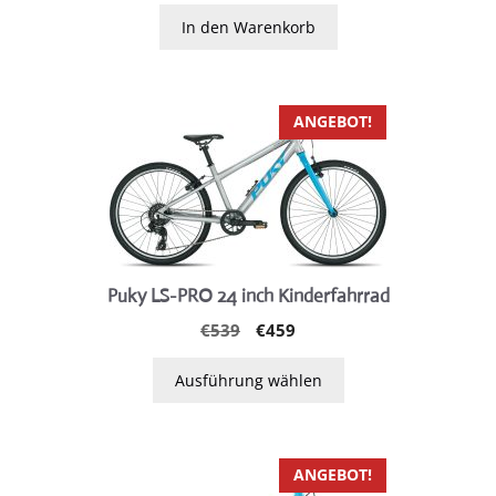
war:
ist:
In den Warenkorb
€219
€199.
Dieses
ANGEBOT!
Produkt
weist
mehrere
Varianten
auf.
Die
Puky LS-PRO 24 inch Kinderfahrrad
Optionen
Ursprünglicher
Aktueller
€
539
€
459
können
Preis
Preis
auf
war:
ist:
Ausführung wählen
der
€539
€459.
Produktseite
gewählt
Dieses
ANGEBOT!
werden