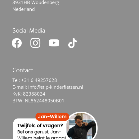
3931HB Woudenberg
Nederland
Social Media
facebook
instagram
youtube
tiktok
Contact
Tel:
+31 6 49257628
E-mail:
info@stip-kinderfietsen.nl
KvK: 82388024
BTW: NL862448050B01