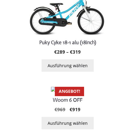
Produkt
weist
mehrere
Varianten
auf.
Die
Puky Cyke 18-1 alu (18inch)
Optionen
Preisspanne:
€
289
–
€
319
können
€289
auf
bis
Ausführung wählen
der
€319
Produktseite
gewählt
Dieses
werden
ANGEBOT!
Produkt
Woom 6 OFF
weist
Ursprünglicher
Aktueller
€
969
€
919
mehrere
Preis
Preis
Varianten
war:
ist:
Ausführung wählen
auf.
€969
€919.