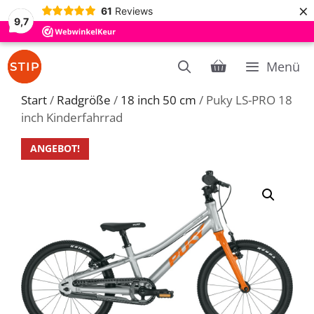
×
61
Reviews
9,7
Zum
Menü
Inhalt
springen
Start
/
Radgröße
/
18 inch 50 cm
/ Puky LS-PRO 18
inch Kinderfahrrad
ANGEBOT!