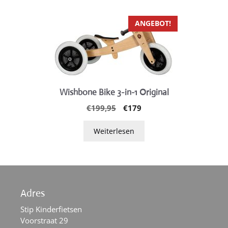
Die
Optionen
ANGEBOT!
können
auf
der
Produktseite
gewählt
werden
Wishbone Bike 3-in-1 Original
Ursprünglicher
Aktueller
€
199,95
€
179
Preis
Preis
war:
ist:
Weiterlesen
€199,95
€179.
Adres
Stip Kinderfietsen
Voorstraat 29