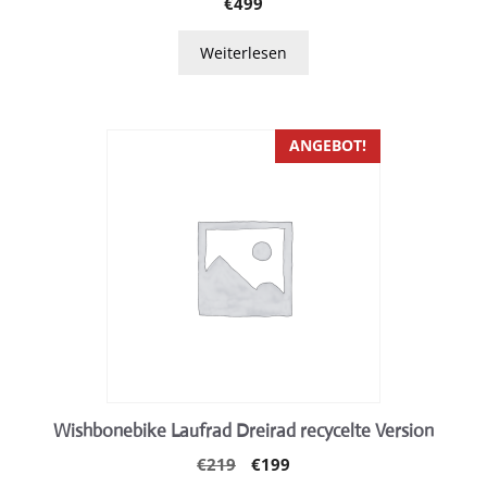
€
499
Weiterlesen
ANGEBOT!
Wishbonebike Laufrad Dreirad recycelte Version
Ursprünglicher
Aktueller
€
219
€
199
Preis
Preis