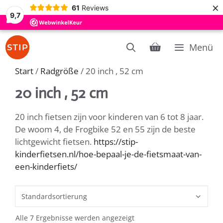
×
61
Reviews
9,7
Zum
Menü
Inhalt
springen
Start
/
Radgröße
/ 20 inch , 52 cm
20 inch , 52 cm
20 inch fietsen zijn voor kinderen van 6 tot 8 jaar.
De woom 4, de Frogbike 52 en 55 zijn de beste
lichtgewicht fietsen.
https://stip-
kinderfietsen.nl/hoe-bepaal-je-de-fietsmaat-van-
een-kinderfiets/
Alle 7 Ergebnisse werden angezeigt