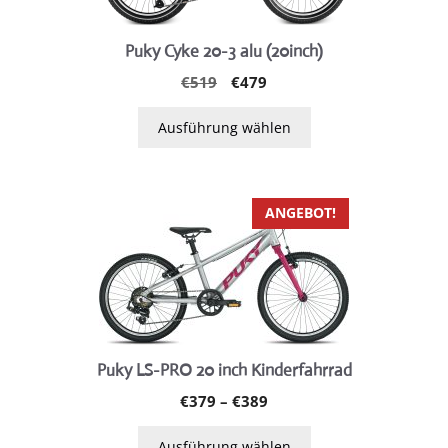
auf.
Die
Puky Cyke 20-3 alu (20inch)
Optionen
Ursprünglicher
Aktueller
€
519
€
479
können
Preis
Preis
auf
war:
ist:
Ausführung wählen
der
€519
€479.
Produktseite
gewählt
Dieses
ANGEBOT!
werden
Produkt
weist
mehrere
Varianten
auf.
Die
Puky LS-PRO 20 inch Kinderfahrrad
Optionen
Preisspanne:
€
379
–
€
389
können
€379
auf
bis
Ausführung wählen