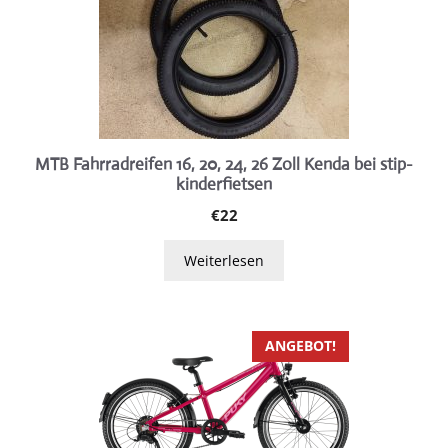
MTB Fahrradreifen 16, 20, 24, 26 Zoll Kenda bei stip-
kinderfietsen
€
22
Weiterlesen
Dieses
ANGEBOT!
Produkt
weist
mehrere
Varianten