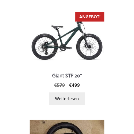
ANGEBOT!
Giant STP 20″
Ursprünglicher
Aktueller
€
579
€
499
Preis
Preis
war:
ist:
Weiterlesen
€579
€499.