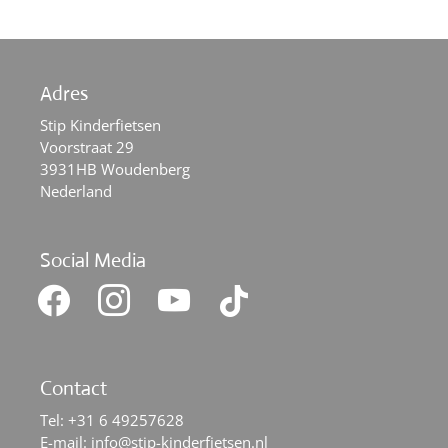
Die
Optionen
können
auf
Adres
der
Stip Kinderfietsen
Produktseite
Voorstraat 29
gewählt
3931HB Woudenberg
werden
Nederland
Social Media
facebook
instagram
youtube
tiktok
Contact
Tel:
+31 6 49257628
E-mail:
info@stip-kinderfietsen.nl